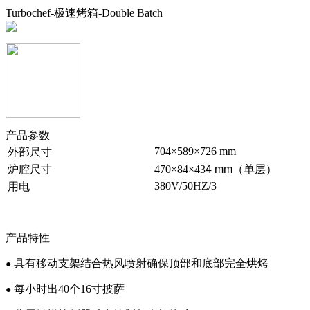
Turbochef-极速烤箱-Double Batch
产品参数
704×589×726 mm
外部尺寸
炉腔尺寸
470×84×43
4 mm（单层）
380V/50HZ/3
用电
产品特性
具有移动支架结合热风喷射确保顶部和底部完全烘烤
●
每小时出40个16寸披萨
●