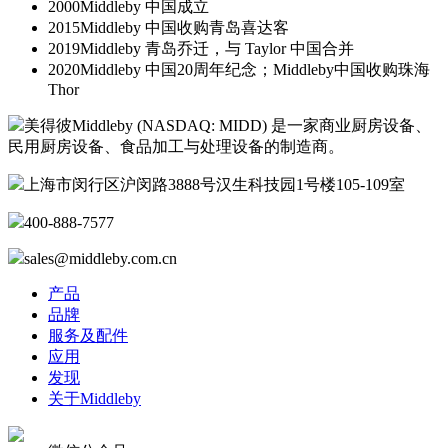
2000
Middleby 中国成立
2015
Middleby 中国收购青岛喜达客
2019
Middleby 青岛乔迁，与 Taylor 中国合并
2020
Middleby 中国20周年纪念；Middleby中国收购珠海
Thor
美得彼Middleby (NASDAQ: MIDD) 是一家商业厨房设备、
民用厨房设备、食品加工与处理设备的制造商。
上海市闵行区沪闵路3888号汉生科技园1号楼105-109室
400-888-7577
sales@middleby.com.cn
产品
品牌
服务及配件
应用
发现
关于Middleby