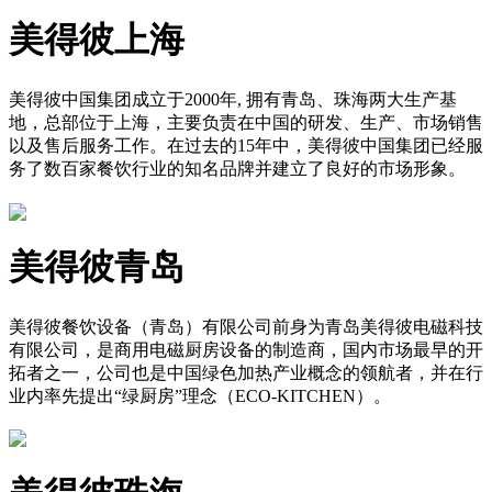
美得彼上海
美得彼中国集团成立于2000年, 拥有青岛、珠海两大生产基
地，总部位于上海，主要负责在中国的研发、生产、市场销售
以及售后服务工作。在过去的15年中，美得彼中国集团已经服
务了数百家餐饮行业的知名品牌并建立了良好的市场形象。
美得彼青岛
美得彼餐饮设备（青岛）有限公司前身为青岛美得彼电磁科技
有限公司，是商用电磁厨房设备的制造商，国内市场最早的开
拓者之一，公司也是中国绿色加热产业概念的领航者，并在行
业内率先提出“绿厨房”理念（ECO-KITCHEN）。