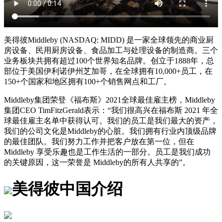
美得彼Middleby (NASDAQ: MIDD) 是一家全球领先的商业厨
房设备、民用厨房设备、食品加工与处理设备的制造商。三个
业务板块共拥有超过100个世界知名品牌。创立于1888年，总
部位于美国伊利诺伊州芝加哥，在全球拥有10,000+员工，在
150+个国家和地区拥有100+个销售网点和工厂。
Middleby集团荣登《福布斯》2021全球最佳雇主榜，Middleby
集团CEO TimFitzGerald表示：“我们很高兴在福布斯 2021 年全
球最佳雇主名单中获得认可。我们的员工是我们最大的资产，
我们的公司文化是Middleby的心脏。我们拥有行业内顶级品牌
的最佳团队。我们努力工作并把客户放在第一位，但在
Middleby 享受乐趣也是工作生活的一部分。员工是我们成功
的关键原因，这一荣誉是 Middleby的所有人共享的”。
美得彼中国介绍