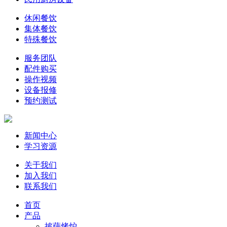
休闲餐饮
集体餐饮
特殊餐饮
服务团队
配件购买
操作视频
设备报修
预约测试
新闻中心
学习资源
关于我们
加入我们
联系我们
首页
产品
披萨烤炉