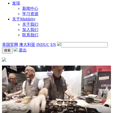
发现
新闻中心
学习资源
关于Middleby
关于我们
加入我们
联系我们
美国官网
澳大利亚
INDUC
EN
退出