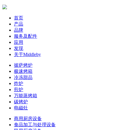
首页
产品
品牌
服务及配件
应用
发现
关于Middleby
披萨烤炉
极速烤箱
冷冻甜品
炸炉
煎炉
万能蒸烤箱
碳烤炉
电磁灶
商用厨房设备
食品加工与处理设备